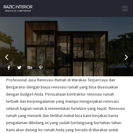
Skip
Men
to
content
F
T
B
P
a
w
e
i
c
i
h
n
e
t
a
t
Profesional Jasa Renovasi Rumah di Warakas Terpercaya dan
b
t
n
e
o
e
c
r
Bergaransi dengan biaya renovasi rumah yang bisa disesuaikan
o
r
e
e
dengan budget Anda. Perusahaan kontraktor renovasi rumah
k
s
-
t
terbaik dan berpengalaman yang mampu mengerjakan renovasi
f
-
p
seluruh bagian rumah & menentukan furniture yang tepat. Renovasi
rumah yang menarik dan terlihat mahal bisa kami kerjakan karna
pengalaman dibidang ini yang sudah berlangsung bertahun-tahun.
Kami akan datang ke rumah Anda yang berada di Warakas untuk