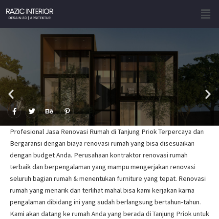
Skip
Men
to
content
F
T
B
P
a
w
e
i
c
i
h
n
e
t
a
t
Profesional Jasa Renovasi Rumah di Tanjung Priok Terpercaya dan
b
t
n
e
o
e
c
r
Bergaransi dengan biaya renovasi rumah yang bisa disesuaikan
o
r
e
e
dengan budget Anda. Perusahaan kontraktor renovasi rumah
k
s
-
t
terbaik dan berpengalaman yang mampu mengerjakan renovasi
f
-
p
seluruh bagian rumah & menentukan furniture yang tepat. Renovasi
rumah yang menarik dan terlihat mahal bisa kami kerjakan karna
pengalaman dibidang ini yang sudah berlangsung bertahun-tahun.
Kami akan datang ke rumah Anda yang berada di Tanjung Priok untuk