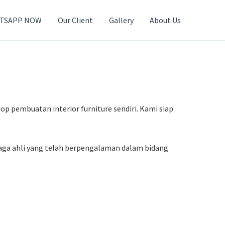
TSAPP NOW
Our Client
Gallery
About Us
hop pembuatan interior furniture sendiri. Kami siap
naga ahli yang telah berpengalaman dalam bidang