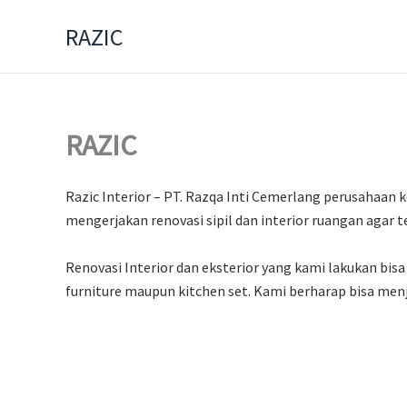
Skip
RAZIC
to
content
RAZIC
Razic Interior – PT. Razqa Inti Cemerlang perusahaan k
mengerjakan renovasi sipil dan interior ruangan agar te
Renovasi Interior dan eksterior yang kami lakukan bi
furniture maupun kitchen set. Kami berharap bisa menj