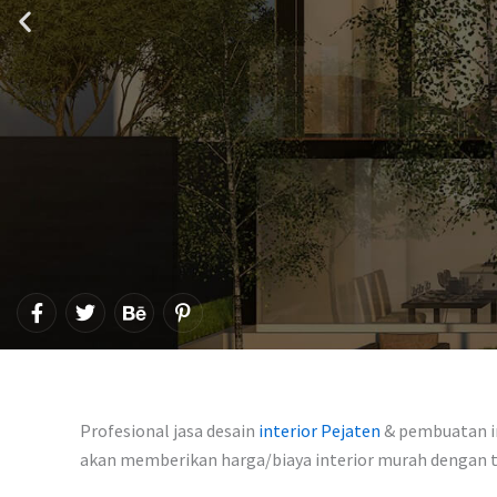
F
T
B
P
a
w
e
i
c
i
h
n
e
t
a
t
b
t
n
e
o
e
c
r
o
r
e
e
Profesional jasa desain
interior Pejaten
& pembuatan in
k
s
-
akan memberikan harga/biaya interior murah dengan
t
f
-