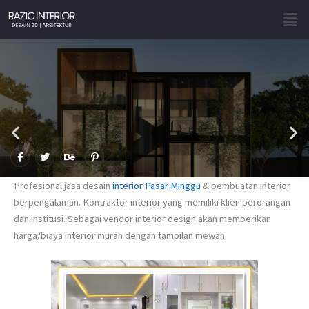
Skip
Men
to
content
F
T
B
P
a
w
e
i
c
i
h
n
e
t
a
t
Profesional jasa desain
interior Pasar Minggu
& pembuatan interior
b
t
n
e
o
e
c
r
berpengalaman. Kontraktor interior yang memiliki klien perorangan
o
r
e
e
dan institusi. Sebagai vendor interior design akan memberikan
k
s
-
t
harga/biaya interior murah dengan tampilan mewah.
f
-
p