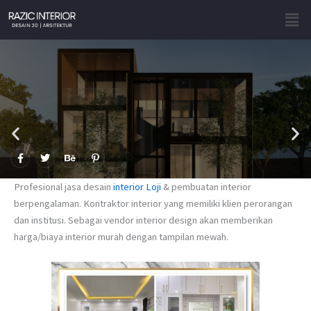
Skip
Men
to
content
F
T
B
P
a
w
e
i
c
i
h
n
e
t
a
t
Profesional jasa desain
interior Loji
& pembuatan interior
b
t
n
e
o
e
c
r
berpengalaman. Kontraktor interior yang memiliki klien perorangan
o
r
e
e
dan institusi. Sebagai vendor interior design akan memberikan
k
s
-
t
harga/biaya interior murah dengan tampilan mewah.
f
-
p