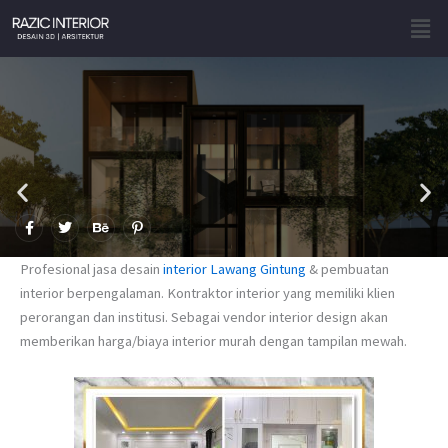
Skip
Men
to
content
F
T
B
P
a
w
e
i
c
i
h
n
e
t
a
t
Profesional jasa desain
interior Lawang Gintung
& pembuatan
b
t
n
e
o
e
c
r
interior berpengalaman. Kontraktor interior yang memiliki klien
o
r
e
e
perorangan dan institusi. Sebagai vendor interior design akan
k
s
-
t
memberikan harga/biaya interior murah dengan tampilan mewah.
f
-
p