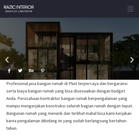
Skip
Men
to
content
F
T
B
P
a
w
e
i
c
i
h
n
e
t
a
t
Profesional jasa bangun rumah di Pluit terpercaya dan bergaransi
b
t
n
e
o
e
c
r
serta biaya bangun rumah yang bisa disesuaikan dengan budget
o
r
e
e
Anda. Perusahaan kontraktor bangun rumah berpengalaman yang
k
s
-
t
mampu mengerjakan konstruksi seluruh bagian rumah dengan tepat.
f
-
p
Bangunan rumah yang menarik dan terlihat mahal bisa kami kerjakan
karna pengalaman dibidang ini yang sudah berlangsung bertahun-
tahun.