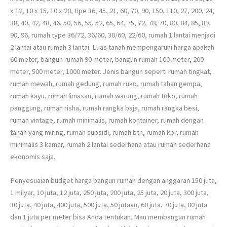
x 12, 10 x 15, 10 x 20, tipe 36, 45, 21, 60, 70, 90, 150, 110, 27, 200, 24,
38, 40, 42, 48, 46, 50, 56, 55, 52, 65, 64, 75, 72, 78, 70, 80, 84, 85, 89,
90, 96, rumah type 36/72, 36/60, 30/60, 22/60, rumah 1 lantai menjadi
2 lantai atau rumah 3 lantai. Luas tanah mempengaruhi harga apakah
60 meter, bangun rumah 90 meter, bangun rumah 100 meter, 200
meter, 500 meter, 1000 meter. Jenis bangun seperti rumah tingkat,
rumah mewah, rumah gedung, rumah ruko, rumah tahan gempa,
rumah kayu, rumah limasan, rumah warung, rumah toko, rumah
panggung, rumah risha, rumah rangka baja, rumah rangka besi,
rumah vintage, rumah minimalis, rumah kontainer, rumah dengan
tanah yang miring, rumah subsidi, rumah btn, rumah kpr, rumah
minimalis 3 kamar, rumah 2 lantai sederhana atau rumah sederhana
ekonomis saja.
Penyesuaian budget harga bangun rumah dengan anggaran 150 juta,
1 milyar, 10 juta, 12 juta, 250 juta, 200 juta, 25 juta, 20 juta, 300 juta,
30 juta, 40 juta, 400 juta, 500 juta, 50 jutaan, 60 juta, 70 juta, 80 juta
dan 1 juta per meter bisa Anda tentukan. Mau membangun rumah