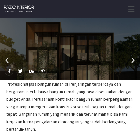
Skip
Men
to
content
F
T
B
P
a
w
e
i
c
i
h
n
e
t
a
t
Profesional jasa bangun rumah di Penjaringan terpercaya dan
b
t
n
e
o
e
c
r
bergaransi serta biaya bangun rumah yang bisa disesuaikan dengan
o
r
e
e
budget Anda. Perusahaan kontraktor bangun rumah berpengalaman
k
s
-
t
yang mampu mengerjakan konstruksi seluruh bagian rumah dengan
f
-
p
tepat. Bangunan rumah yang menarik dan terlihat mahal bisa kami
kerjakan karna pengalaman dibidang ini yang sudah berlangsung
bertahun-tahun.