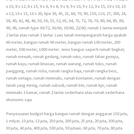
x 10, 8 x 12, 8 x 15, 9 x 6, 9 x 8, 9 x 9, 9 x 10, 9 x 12, 9 x 15, 10 x 10, 10
x 12, 10 x 15, 10 x 20, tipe 36, 45, 21, 60, 70, 90, 150, 110, 27, 200, 24,
38, 40, 42, 48, 46, 50, 56, 55, 52, 65, 64, 75, 72, 78, 70, 80, 84, 85, 89,
90, 96, rumah type 36/72, 36/60, 30/60, 22/60, rumah 1 lantai menjadi
2 lantai atau rumah 3 lantai. Luas tanah mempengaruhi harga apakah
60 meter, bangun rumah 90 meter, bangun rumah 100 meter, 200
meter, 500 meter, 1000 meter. Jenis bangun seperti rumah tingkat,
rumah mewah, rumah gedung, rumah ruko, rumah tahan gempa,
rumah kayu, rumah limasan, rumah warung, rumah toko, rumah
panggung, rumah risha, rumah rangka baja, rumah rangka besi,
rumah vintage, rumah minimalis, rumah kontainer, rumah dengan
tanah yang miring, rumah subsidi, rumah btn, rumah kpr, rumah
minimalis 3 kamar, rumah 2 lantai sederhana atau rumah sederhana
ekonomis saja.
Penyesuaian budget harga bangun rumah dengan anggaran 150 juta,
1 milyar, 10 juta, 12 juta, 250 juta, 200 juta, 25 juta, 20 juta, 300 juta,
30 juta, 40 juta, 400 juta, 500 juta, 50 jutaan, 60 juta, 70 juta, 80 juta