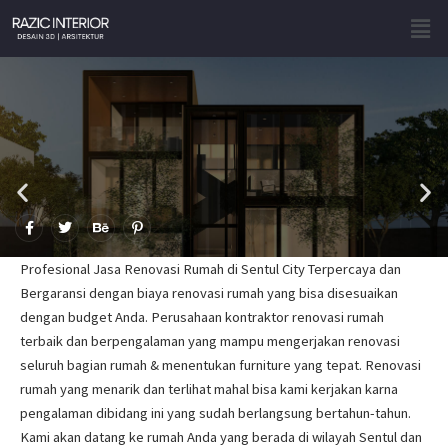
Skip
Men
to
content
F
T
B
P
a
w
e
i
c
i
h
n
e
t
a
t
Profesional Jasa Renovasi Rumah di Sentul City Terpercaya dan
b
t
n
e
o
e
c
r
Bergaransi dengan biaya renovasi rumah yang bisa disesuaikan
o
r
e
e
dengan budget Anda. Perusahaan kontraktor renovasi rumah
k
s
-
t
terbaik dan berpengalaman yang mampu mengerjakan renovasi
f
-
p
seluruh bagian rumah & menentukan furniture yang tepat. Renovasi
rumah yang menarik dan terlihat mahal bisa kami kerjakan karna
pengalaman dibidang ini yang sudah berlangsung bertahun-tahun.
Kami akan datang ke rumah Anda yang berada di wilayah Sentul dan