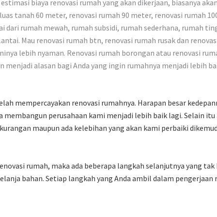
estimasi biaya renovasi rumah yang akan dikerjaan, biasanya akan t
luas tanah 60 meter, renovasi rumah 90 meter, renovasi rumah 100
 dari rumah mewah, rumah subsidi, rumah sederhana, rumah tingkat
3 lantai. Mau renovasi rumah btn, renovasi rumah rusak dan renov
ninya lebih nyaman. Renovasi rumah borongan atau renovasi ruma
an menjadi alasan bagi Anda yang ingin rumahnya menjadi lebih bai
telah mempercayakan renovasi rumahnya. Harapan besar kedepanny
 membangun perusahaan kami menjadi lebih baik lagi. Selain itu
kekurangan maupun ada kelebihan yang akan kami perbaiki dikemudi
enovasi rumah, maka ada beberapa langkah selanjutnya yang tak 
lanja bahan. Setiap langkah yang Anda ambil dalam pengerjaan re
: