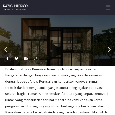
Skip
Men
to
content
F
T
B
P
a
w
e
i
c
i
h
n
e
t
a
t
Profesional Jasa Renovasi Rumah di Muncul Terpercaya dan
b
t
n
e
o
e
c
r
Bergaransi dengan biaya renovasi rumah yang bisa disesuaikan
o
r
e
e
dengan budget Anda. Perusahaan kontraktor renovasi rumah
k
s
-
t
terbaik dan berpengalaman yang mampu mengerjakan renovasi
f
-
p
seluruh bagian rumah & menentukan furniture yang tepat. Renovasi
rumah yang menarik dan terlihat mahal bisa kami kerjakan karna
pengalaman dibidang ini yang sudah berlangsung bertahun-tahun.
Kami akan datang ke rumah Anda yang berada di wilayah Muncul dan