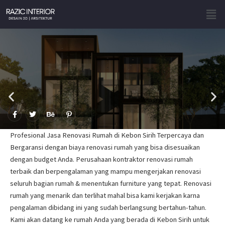
Skip
Men
to
content
F
T
B
P
a
w
e
i
c
i
h
n
e
t
a
t
Profesional Jasa Renovasi Rumah di Kebon Sirih Terpercaya dan
b
t
n
e
o
e
c
r
Bergaransi dengan biaya renovasi rumah yang bisa disesuaikan
o
r
e
e
dengan budget Anda. Perusahaan kontraktor renovasi rumah
k
s
-
t
terbaik dan berpengalaman yang mampu mengerjakan renovasi
f
-
p
seluruh bagian rumah & menentukan furniture yang tepat. Renovasi
rumah yang menarik dan terlihat mahal bisa kami kerjakan karna
pengalaman dibidang ini yang sudah berlangsung bertahun-tahun.
Kami akan datang ke rumah Anda yang berada di Kebon Sirih untuk