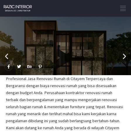
Skip
Men
to
content
F
T
B
P
a
w
e
i
c
i
h
n
e
t
a
t
Profesional Jasa Renovasi Rumah di Citayem Terpercaya dan
b
t
n
e
o
e
c
r
Bergaransi dengan biaya renovasi rumah yang bisa disesuaikan
o
r
e
e
dengan budget Anda. Perusahaan kontraktor renovasi rumah
k
s
-
t
terbaik dan berpengalaman yang mampu mengerjakan renovasi
f
-
p
seluruh bagian rumah & menentukan furniture yang tepat. Renovasi
rumah yang menarik dan terlihat mahal bisa kami kerjakan karna
pengalaman dibidang ini yang sudah berlangsung bertahun-tahun.
Kami akan datang ke rumah Anda yang berada di wilayah Citayem