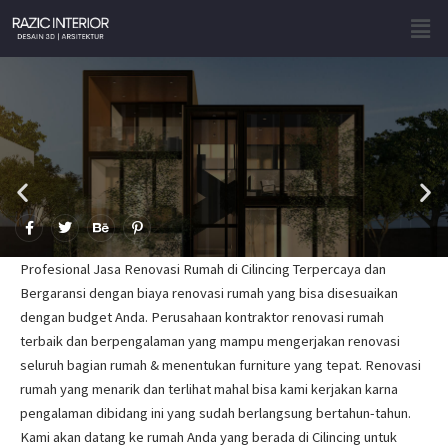
Skip
Men
to
content
F
T
B
P
a
w
e
i
c
i
h
n
e
t
a
t
Profesional Jasa Renovasi Rumah di Cilincing Terpercaya dan
b
t
n
e
o
e
c
r
Bergaransi dengan biaya renovasi rumah yang bisa disesuaikan
o
r
e
e
dengan budget Anda. Perusahaan kontraktor renovasi rumah
k
s
-
t
terbaik dan berpengalaman yang mampu mengerjakan renovasi
f
-
p
seluruh bagian rumah & menentukan furniture yang tepat. Renovasi
rumah yang menarik dan terlihat mahal bisa kami kerjakan karna
pengalaman dibidang ini yang sudah berlangsung bertahun-tahun.
Kami akan datang ke rumah Anda yang berada di Cilincing untuk