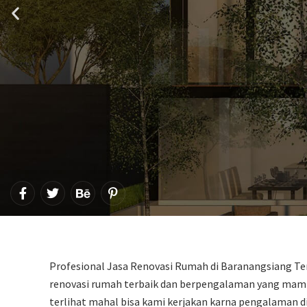
F
T
B
P
a
w
e
i
c
i
h
n
e
t
a
t
b
t
n
e
o
e
c
r
o
r
e
e
Profesional Jasa Renovasi Rumah di Baranangsiang Ter
k
s
-
renovasi rumah terbaik dan berpengalaman yang mamp
t
f
-
terlihat mahal bisa kami kerjakan karna pengalaman d