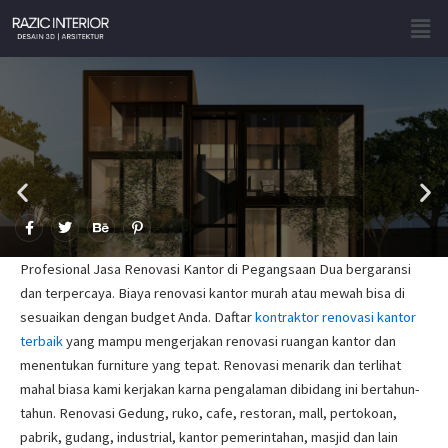
Skip
Men
to
content
F
T
B
P
a
w
e
i
c
i
h
n
e
t
a
t
Profesional Jasa Renovasi Kantor di Pegangsaan Dua bergaransi
b
t
n
e
o
e
c
r
dan terpercaya. Biaya renovasi kantor murah atau mewah bisa di
o
r
e
e
sesuaikan dengan budget Anda. Daftar
kontraktor renovasi kantor
k
s
-
t
terbaik
yang mampu mengerjakan renovasi ruangan kantor dan
f
-
p
menentukan furniture yang tepat. Renovasi menarik dan terlihat
mahal biasa kami kerjakan karna pengalaman dibidang ini bertahun-
tahun. Renovasi Gedung, ruko, cafe, restoran, mall, pertokoan,
pabrik, gudang, industrial, kantor pemerintahan, masjid dan lain