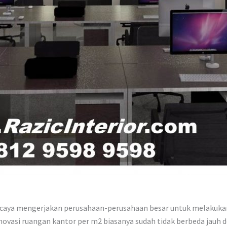
ercaya mengerjakan perusahaan-perusahaan besar untuk melakukan
enovasi ruangan kantor per m2 biasanya sudah tidak berbeda jauh d