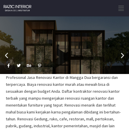
Skip
Men
to
content
F
T
B
P
a
w
e
i
c
i
h
n
e
t
a
t
Profesional Jasa Renovasi Kantor di Mangga Dua bergaransi dan
b
t
n
e
o
e
c
r
terpercaya. Biaya renovasi kantor murah atau mewah bisa di
o
r
e
e
sesuaikan dengan budget Anda. Daftar kontraktor renovasi kantor
k
s
-
t
terbaik yang mampu mengerjakan renovasi ruangan kantor dan
f
-
p
menentukan furniture yang tepat. Renovasi menarik dan terlihat
mahal biasa kami kerjakan karna pengalaman dibidang ini bertahun-
tahun. Renovasi Gedung, ruko, cafe, restoran, mall, pertokoan,
pabrik, gudang, industrial, kantor pemerintahan, masjid dan lain