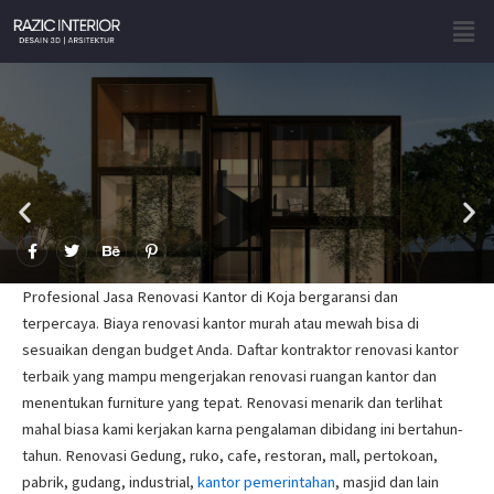
Skip
Men
to
content
F
T
B
P
a
w
e
i
c
i
h
n
e
t
a
t
Profesional Jasa Renovasi Kantor di Koja bergaransi dan
b
t
n
e
o
e
c
r
terpercaya. Biaya renovasi kantor murah atau mewah bisa di
o
r
e
e
sesuaikan dengan budget Anda. Daftar kontraktor renovasi kantor
k
s
-
t
terbaik yang mampu mengerjakan renovasi ruangan kantor dan
f
-
p
menentukan furniture yang tepat. Renovasi menarik dan terlihat
mahal biasa kami kerjakan karna pengalaman dibidang ini bertahun-
tahun. Renovasi Gedung, ruko, cafe, restoran, mall, pertokoan,
pabrik, gudang, industrial,
kantor pemerintahan
, masjid dan lain