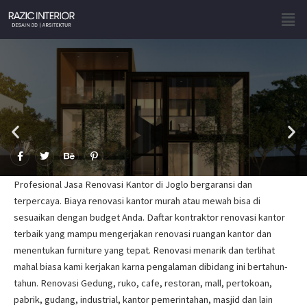
Skip
Men
to
content
F
T
B
P
a
w
e
i
c
i
h
n
e
t
a
t
Profesional Jasa Renovasi Kantor di Joglo bergaransi dan
b
t
n
e
o
e
c
r
terpercaya. Biaya renovasi kantor murah atau mewah bisa di
o
r
e
e
sesuaikan dengan budget Anda. Daftar kontraktor renovasi kantor
k
s
-
t
terbaik yang mampu mengerjakan renovasi ruangan kantor dan
f
-
p
menentukan furniture yang tepat. Renovasi menarik dan terlihat
mahal biasa kami kerjakan karna pengalaman dibidang ini bertahun-
tahun. Renovasi Gedung, ruko, cafe, restoran, mall, pertokoan,
pabrik, gudang, industrial, kantor pemerintahan, masjid dan lain