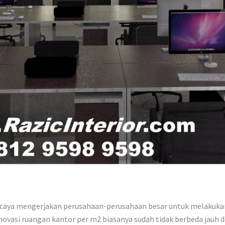
ercaya mengerjakan perusahaan-perusahaan besar untuk melakukan
enovasi ruangan kantor per m2 biasanya sudah tidak berbeda jauh d