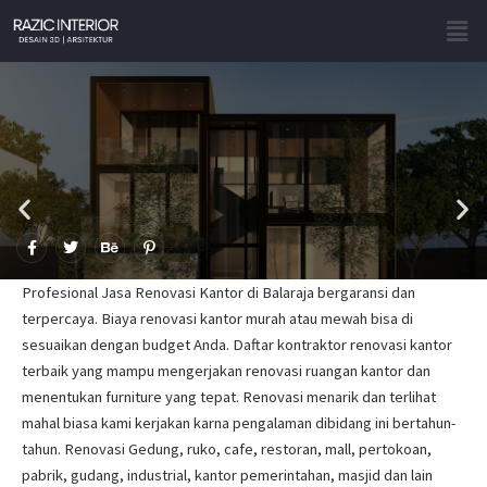
Skip
Men
to
content
F
T
B
P
a
w
e
i
c
i
h
n
e
t
a
t
Profesional Jasa Renovasi Kantor di Balaraja bergaransi dan
b
t
n
e
o
e
c
r
terpercaya. Biaya renovasi kantor murah atau mewah bisa di
o
r
e
e
sesuaikan dengan budget Anda. Daftar kontraktor renovasi kantor
k
s
-
t
terbaik yang mampu mengerjakan renovasi ruangan kantor dan
f
-
p
menentukan furniture yang tepat. Renovasi menarik dan terlihat
mahal biasa kami kerjakan karna pengalaman dibidang ini bertahun-
tahun. Renovasi Gedung, ruko, cafe, restoran, mall, pertokoan,
pabrik, gudang, industrial, kantor pemerintahan, masjid dan lain