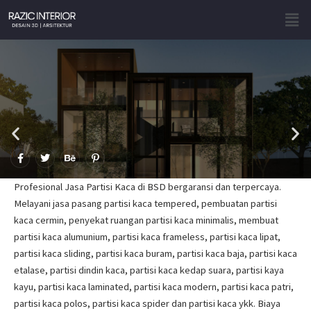
Skip
Men
to
content
F
T
B
P
a
w
e
i
c
i
h
n
e
t
a
t
Profesional Jasa Partisi Kaca di BSD bergaransi dan terpercaya.
b
t
n
e
o
e
c
r
Melayani jasa pasang partisi kaca tempered, pembuatan partisi
o
r
e
e
kaca cermin, penyekat ruangan partisi kaca minimalis, membuat
k
s
-
t
partisi kaca alumunium, partisi kaca frameless, partisi kaca lipat,
f
-
p
partisi kaca sliding, partisi kaca buram, partisi kaca baja, partisi kaca
etalase, partisi dindin kaca, partisi kaca kedap suara, partisi kaya
kayu, partisi kaca laminated, partisi kaca modern, partisi kaca patri,
partisi kaca polos, partisi kaca spider dan partisi kaca ykk. Biaya