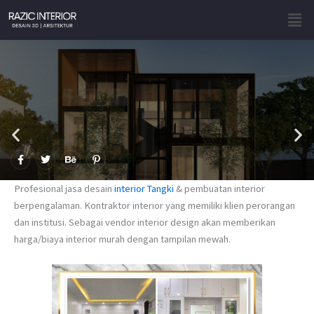
Skip
Men
to
content
F
T
B
P
a
w
e
i
c
i
h
n
e
t
a
t
Profesional jasa desain
interior Tangki
& pembuatan interior
b
t
n
e
o
e
c
r
berpengalaman. Kontraktor interior yang memiliki klien perorangan
o
r
e
e
dan institusi. Sebagai vendor interior design akan memberikan
k
s
-
t
harga/biaya interior murah dengan tampilan mewah.
f
-
p