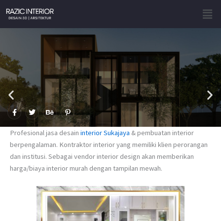
Skip
Men
to
content
F
T
B
P
a
w
e
i
c
i
h
n
e
t
a
t
Profesional jasa desain
interior Sukajaya
& pembuatan interior
b
t
n
e
o
e
c
r
berpengalaman. Kontraktor interior yang memiliki klien perorangan
o
r
e
e
dan institusi. Sebagai vendor interior design akan memberikan
k
s
-
t
harga/biaya interior murah dengan tampilan mewah.
f
-
p