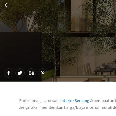
F
T
B
P
a
w
e
i
c
i
h
n
e
t
a
t
b
t
n
e
o
e
c
r
o
r
e
e
Profesional jasa desain
interior Serdang
& pembuatan in
k
s
-
design akan memberikan harga/biaya interior murah 
t
f
-