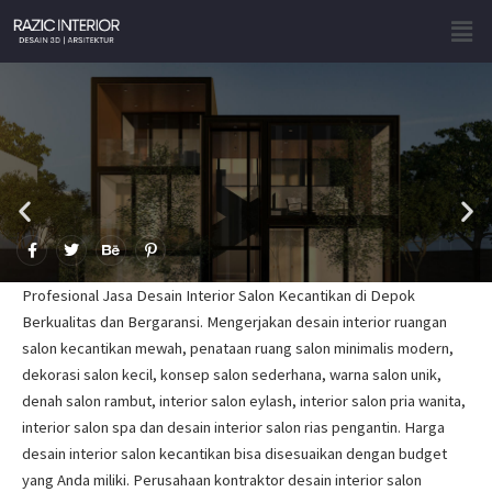
Skip
Men
to
content
F
T
B
P
a
w
e
i
c
i
h
n
e
t
a
t
Profesional Jasa Desain Interior Salon Kecantikan di Depok
b
t
n
e
o
e
c
r
Berkualitas dan Bergaransi. Mengerjakan desain interior ruangan
o
r
e
e
salon kecantikan mewah, penataan ruang salon minimalis modern,
k
s
-
t
dekorasi salon kecil, konsep salon sederhana, warna salon unik,
f
-
p
denah salon rambut, interior salon eylash, interior salon pria wanita,
interior salon spa dan desain interior salon rias pengantin. Harga
desain interior salon kecantikan bisa disesuaikan dengan budget
yang Anda miliki. Perusahaan kontraktor desain interior salon