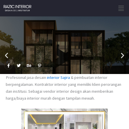
Skip
Men
to
content
F
T
B
P
a
w
e
i
c
i
h
n
e
t
a
t
Profesional jasa desain
interior Sajira
& pembuatan interior
b
t
n
e
o
e
c
r
berpengalaman. Kontraktor interior yang memiliki klien perorangan
o
r
e
e
dan institusi. Sebagai vendor interior design akan memberikan
k
s
-
t
harga/biaya interior murah dengan tampilan mewah.
f
-
p