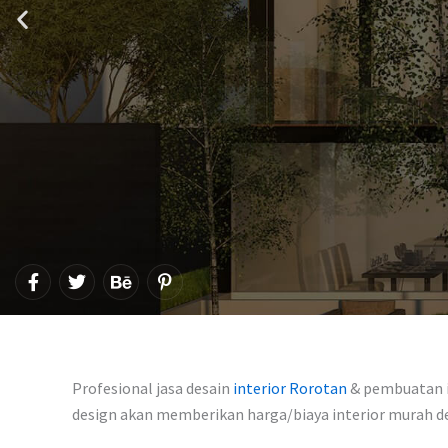
F
T
B
P
a
w
e
i
c
i
h
n
e
t
a
t
b
t
n
e
o
e
c
r
o
r
e
e
Profesional jasa desain
interior Rorotan
& pembuatan in
k
s
-
design akan memberikan harga/biaya interior murah 
t
f
-