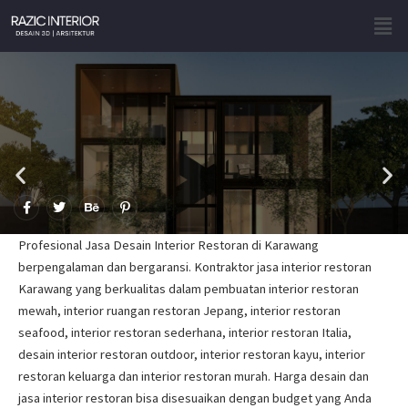
Skip
Men
to
content
F
T
B
P
a
w
e
i
c
i
h
n
e
t
a
t
Profesional Jasa Desain Interior Restoran di Karawang
b
t
n
e
o
e
c
r
berpengalaman dan bergaransi. Kontraktor jasa interior restoran
o
r
e
e
Karawang yang berkualitas dalam pembuatan interior restoran
k
s
-
t
mewah, interior ruangan restoran Jepang, interior restoran
f
-
p
seafood, interior restoran sederhana, interior restoran Italia,
desain interior restoran outdoor, interior restoran kayu, interior
restoran keluarga dan interior restoran murah. Harga desain dan
jasa interior restoran bisa disesuaikan dengan budget yang Anda