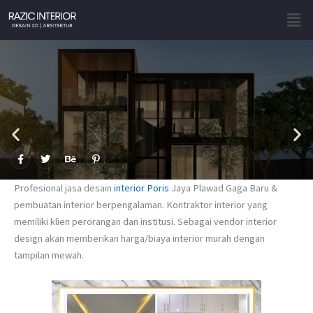
Skip
Men
to
content
F
T
B
P
a
w
e
i
c
i
h
n
e
t
a
t
Profesional jasa desain
interior Poris
Jaya Plawad Gaga Baru &
b
t
n
e
o
e
c
r
pembuatan interior berpengalaman. Kontraktor interior yang
o
r
e
e
memiliki klien perorangan dan institusi. Sebagai vendor interior
k
s
-
t
design akan memberikan harga/biaya interior murah dengan
f
-
p
tampilan mewah.