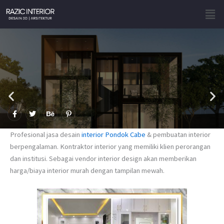
Skip
Men
to
content
F
T
B
P
a
w
e
i
c
i
h
n
e
t
a
t
Profesional jasa desain
interior Pondok Cabe
& pembuatan interior
b
t
n
e
o
e
c
r
berpengalaman. Kontraktor interior yang memiliki klien perorangan
o
r
e
e
dan institusi. Sebagai vendor interior design akan memberikan
k
s
-
t
harga/biaya interior murah dengan tampilan mewah.
f
-
p