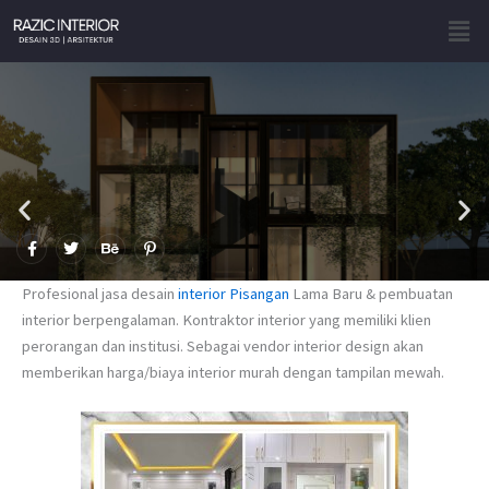
Skip
Men
to
content
F
T
B
P
a
w
e
i
c
i
h
n
e
t
a
t
Profesional jasa desain
interior Pisangan
Lama Baru & pembuatan
b
t
n
e
o
e
c
r
interior berpengalaman. Kontraktor interior yang memiliki klien
o
r
e
e
perorangan dan institusi. Sebagai vendor interior design akan
k
s
-
t
memberikan harga/biaya interior murah dengan tampilan mewah.
f
-
p