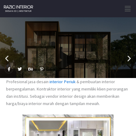
Skip
Men
to
content
F
T
B
P
a
w
e
i
c
i
h
n
e
t
a
t
Profesional jasa desain
interior Periuk
& pembuatan interior
b
t
n
e
o
e
c
r
berpengalaman. Kontraktor interior yang memiliki klien perorangan
o
r
e
e
dan institusi. Sebagai vendor interior design akan memberikan
k
s
-
t
harga/biaya interior murah dengan tampilan mewah.
f
-
p