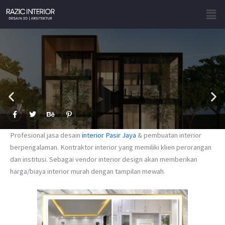
Skip
Men
to
content
F
T
B
P
a
w
e
i
c
i
h
n
e
t
a
t
Profesional jasa desain
interior Pasir Jaya
& pembuatan interior
b
t
n
e
o
e
c
r
berpengalaman. Kontraktor interior yang memiliki klien perorangan
o
r
e
e
dan institusi. Sebagai vendor interior design akan memberikan
k
s
-
t
harga/biaya interior murah dengan tampilan mewah.
f
-
p