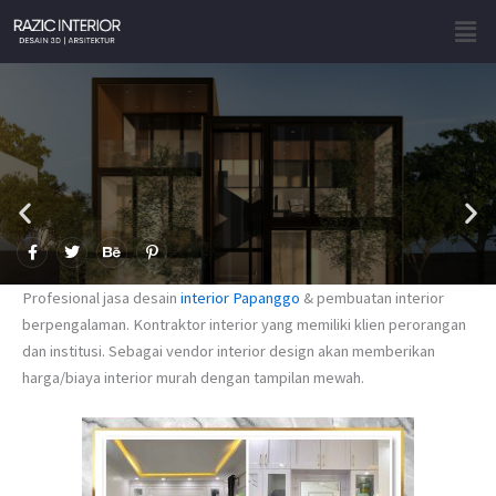
Skip
Men
to
content
F
T
B
P
a
w
e
i
c
i
h
n
e
t
a
t
Profesional jasa desain
interior Papanggo
& pembuatan interior
b
t
n
e
o
e
c
r
berpengalaman. Kontraktor interior yang memiliki klien perorangan
o
r
e
e
dan institusi. Sebagai vendor interior design akan memberikan
k
s
-
t
harga/biaya interior murah dengan tampilan mewah.
f
-
p