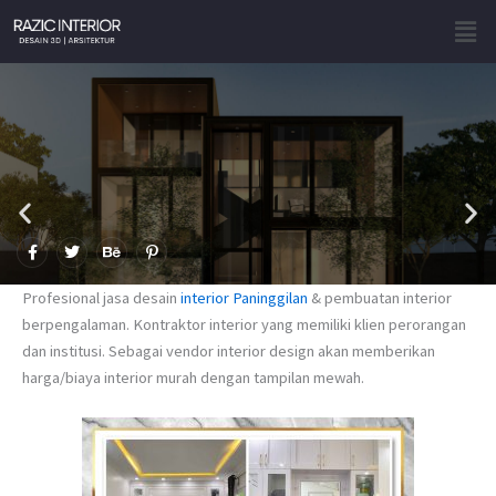
Skip
Men
to
content
F
T
B
P
a
w
e
i
c
i
h
n
e
t
a
t
Profesional jasa desain
interior Paninggilan
& pembuatan interior
b
t
n
e
o
e
c
r
berpengalaman. Kontraktor interior yang memiliki klien perorangan
o
r
e
e
dan institusi. Sebagai vendor interior design akan memberikan
k
s
-
t
harga/biaya interior murah dengan tampilan mewah.
f
-
p