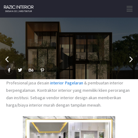
Skip
Men
to
content
F
T
B
P
a
w
e
i
c
i
h
n
e
t
a
t
Profesional jasa desain
interior Pagelaran
& pembuatan interior
b
t
n
e
o
e
c
r
berpengalaman. Kontraktor interior yang memiliki klien perorangan
o
r
e
e
dan institusi. Sebagai vendor interior design akan memberikan
k
s
-
t
harga/biaya interior murah dengan tampilan mewah.
f
-
p