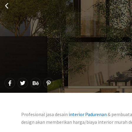
F
T
B
P
a
w
e
i
c
i
h
n
e
t
a
t
b
t
n
e
o
e
c
r
o
r
e
e
Profesional jasa desain
interior Padurenan
& pembuatan 
k
s
-
design akan memberikan harga/biaya interior murah 
t
f
-