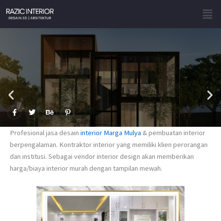
Skip
Men
to
content
F
T
B
P
a
w
e
i
c
i
h
n
e
t
a
t
Profesional jasa desain
interior Marga Mulya
& pembuatan interior
b
t
n
e
o
e
c
r
berpengalaman. Kontraktor interior yang memiliki klien perorangan
o
r
e
e
dan institusi. Sebagai vendor interior design akan memberikan
k
s
-
t
harga/biaya interior murah dengan tampilan mewah.
f
-
p