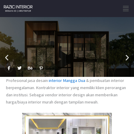
Skip
Men
to
content
F
T
B
P
a
w
e
i
c
i
h
n
e
t
a
t
Profesional jasa desain
interior Mangga Dua
& pembuatan interior
b
t
n
e
o
e
c
r
berpengalaman. Kontraktor interior yang memiliki klien perorangan
o
r
e
e
dan institusi. Sebagai vendor interior design akan memberikan
k
s
-
t
harga/biaya interior murah dengan tampilan mewah.
f
-
p