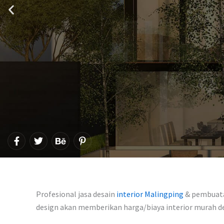
F
T
B
P
a
w
e
i
c
i
h
n
e
t
a
t
b
t
n
e
o
e
c
r
o
r
e
e
Profesional jasa desain
interior Malingping
& pembuatan
k
s
-
design akan memberikan harga/biaya interior murah 
t
f
-