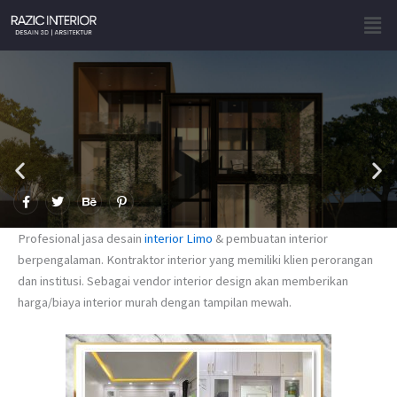
Skip
Men
to
content
F
T
B
P
a
w
e
i
c
i
h
n
e
t
a
t
Profesional jasa desain
interior Limo
& pembuatan interior
b
t
n
e
o
e
c
r
berpengalaman. Kontraktor interior yang memiliki klien perorangan
o
r
e
e
dan institusi. Sebagai vendor interior design akan memberikan
k
s
-
t
harga/biaya interior murah dengan tampilan mewah.
f
-
p