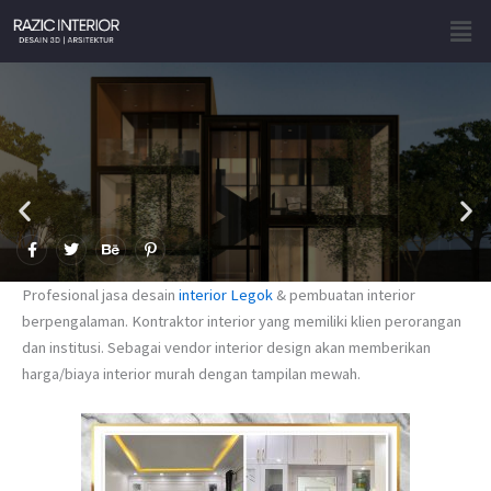
Skip
Men
to
content
F
T
B
P
a
w
e
i
c
i
h
n
e
t
a
t
Profesional jasa desain
interior Legok
& pembuatan interior
b
t
n
e
o
e
c
r
berpengalaman. Kontraktor interior yang memiliki klien perorangan
o
r
e
e
dan institusi. Sebagai vendor interior design akan memberikan
k
s
-
t
harga/biaya interior murah dengan tampilan mewah.
f
-
p