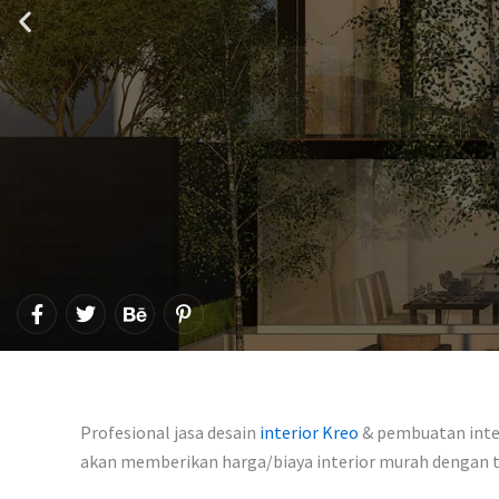
F
T
B
P
a
w
e
i
c
i
h
n
e
t
a
t
b
t
n
e
o
e
c
r
o
r
e
e
Profesional jasa desain
interior Kreo
& pembuatan inter
k
s
-
akan memberikan harga/biaya interior murah dengan
t
f
-