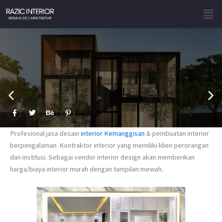
Skip
Men
to
content
F
T
B
P
a
w
e
i
c
i
h
n
e
t
a
t
Profesional jasa desain
interior Kemanggisan
& pembuatan interior
b
t
n
e
o
e
c
r
berpengalaman. Kontraktor interior yang memiliki klien perorangan
o
r
e
e
dan institusi. Sebagai vendor interior design akan memberikan
k
s
-
t
harga/biaya interior murah dengan tampilan mewah.
f
-
p