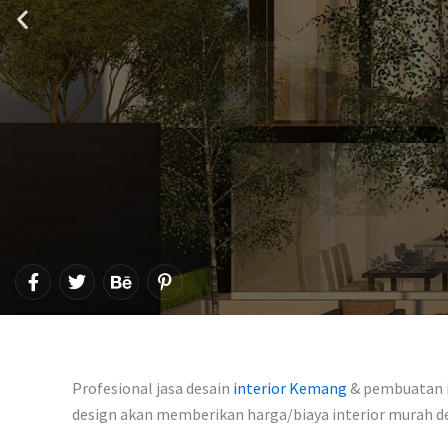
F
T
B
P
a
w
e
i
c
i
h
n
e
t
a
t
b
t
n
e
o
e
c
r
o
r
e
e
Profesional jasa desain
interior Kemang
& pembuatan in
k
s
-
design akan memberikan harga/biaya interior murah 
t
f
-