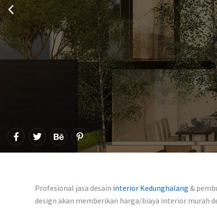
F
T
B
P
a
w
e
i
c
i
h
n
e
t
a
t
b
t
n
e
o
e
c
r
o
r
e
e
Profesional jasa desain
interior Kedunghalang
& pembua
k
s
-
design akan memberikan harga/biaya interior murah 
t
f
-