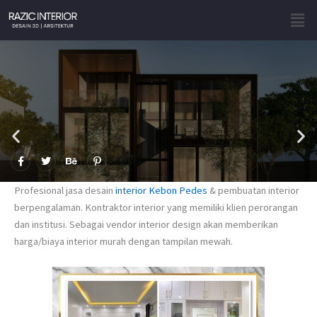
Skip
Men
to
content
F
T
B
P
a
w
e
i
c
i
h
n
e
t
a
t
Profesional jasa desain
interior Kebon Pedes
& pembuatan interior
b
t
n
e
o
e
c
r
berpengalaman. Kontraktor interior yang memiliki klien perorangan
o
r
e
e
dan institusi. Sebagai vendor interior design akan memberikan
k
s
-
t
harga/biaya interior murah dengan tampilan mewah.
f
-
p